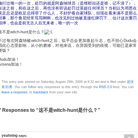
施行过唯一的一次，处罚的就是阿森纳球员（是维耶拉还是谁，记不清了），
在这之前，和在这之后，再也没有听说处罚过英超任何球员？当初以为邓恩在
英足总还是欧足总得罪了什么人，不好护着自家球队，但现在看来满不是那么
回事，那个鲁尼经常骂骂咧咧，也没见到过他被直接红牌罚下….
估计这次重罚
假摔，也会是前无古人后无来者，唯一的一次
这不是witch-hunt是什么？
不过每次阿森纳被witch-hunt之后，似乎总会更加激起斗志，也不担心Dudu会
因此心态受影响，从小的磨难，对他来说，在异国受到的歧视，可能已是家常
便饭？
Dudu加油！
Arsena加油！
This entry was posted on Saturday, August 29th, 2009 at 9:32 am and is filed under
还没
有归类
. You can follow any responses to this entry through the
RSS 2.0
feed. You can
leave a response
, or
trackback
from your own site.
7 Responses to “这不是witch-hunt是什么？”
yeahning
says: