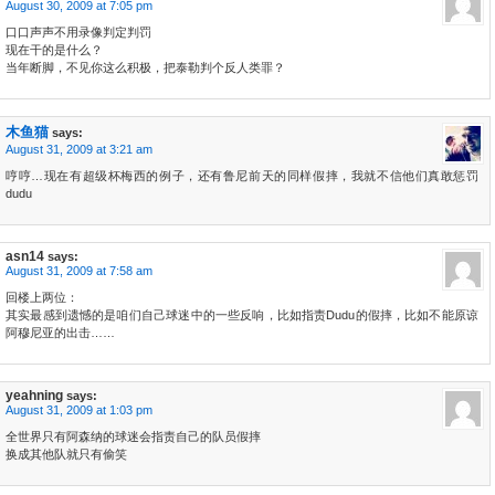
August 30, 2009 at 7:05 pm
口口声声不用录像判定判罚
现在干的是什么？
当年断脚，不见你这么积极，把泰勒判个反人类罪？
木鱼猫
says:
August 31, 2009 at 3:21 am
哼哼…现在有超级杯梅西的例子，还有鲁尼前天的同样假摔，我就不信他们真敢惩罚
dudu
asn14
says:
August 31, 2009 at 7:58 am
回楼上两位：
其实最感到遗憾的是咱们自己球迷中的一些反响，比如指责Dudu的假摔，比如不能原谅
阿穆尼亚的出击……
yeahning
says:
August 31, 2009 at 1:03 pm
全世界只有阿森纳的球迷会指责自己的队员假摔
换成其他队就只有偷笑