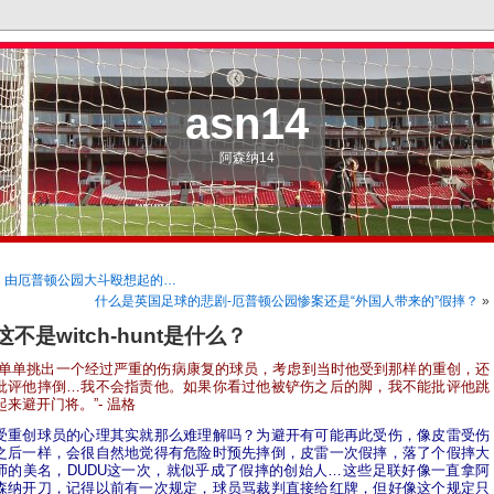
asn14
阿森纳14
«
由厄普顿公园大斗殴想起的…
什么是英国足球的悲剧-厄普顿公园惨案还是“外国人带来的”假摔？
»
这不是witch-hunt是什么？
“单单挑出一个经过严重的伤病康复的球员，考虑到当时他受到那样的重创，还
批评他摔倒…我不会指责他。如果你看过他被铲伤之后的脚，我不能批评他跳
起来避开门将。”- 温格
受重创球员的心理其实就那么难理解吗？
为避开有可能再此受伤，像皮雷受伤
之后一样，会很自然地觉得有危险时预先摔倒，皮雷一次假摔，落了个假摔大
师的美名，DUDU这一次，就似乎成了假摔的创始人…
这些足联好像一直拿阿
森纳开刀，记得以前有一次规定，球员骂裁判直接给红牌，但好像这个规定只