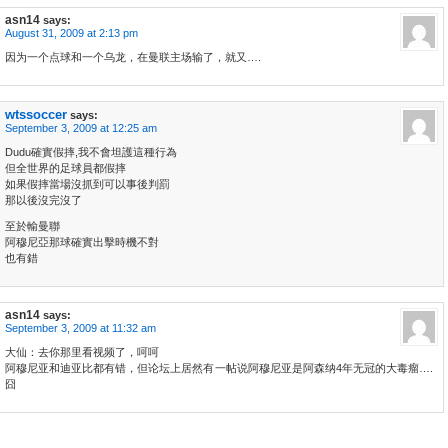
asn14
says:
August 31, 2009 at 2:13 pm
因为一个点球和一个乌龙，在曼联主场输了，就又….
wtssoccer
says:
September 3, 2009 at 12:25 am
Dudu確實假摔,我不會坦護這種行為
但全世界的足球員都假摔
如果假摔當場沒抓到可以事後判罰
那以後沒完沒了
至於輸曼聯
阿穆尼亞那球確實出擊時機不對
也有錯
asn14
says:
September 3, 2009 at 11:32 am
大仙：去你那里看视频了，呵呵
阿穆尼亚和迪亚比都有错，但论坛上居然有一帖说阿穆尼亚是阿森纳4年无冠的大毒瘤….
囧