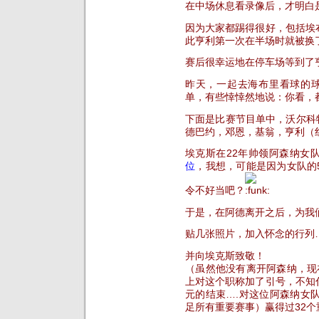
在中场休息看录像后，才明白
因为大家都踢得很好，包括埃
此亨利第一次在
半场时就被换
赛后很幸运地在停车场等到了
昨天，一起去海布里看球的
单，有些悻悻然地说：你看，
下面是比赛节目单中，沃尔科特
德巴约，邓恩，基翁，亨利（
埃克斯在22年帅领阿森纳女
位
，
我想，可能是因为女队的
令不好当吧？
于是，在阿德离开之后，为我
贴几张照片，加入怀念的行列…
并向埃克斯致敬！
（虽然他没有离开阿森纳，现在好像
上对这个职称加了引号，不知
元的结束….对这位阿森纳女
足所有重要赛事）赢得过32