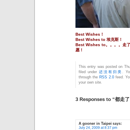
Best Wishes！
Best Wishes to 埃克斯！
Best Wishes to。
愿！
This entry was posted on Thu
filed under
还没有归类
. Yo
through the
RSS 2.0
feed. Y
your own site.
3 Responses to “都走
A gooner in Taipei
says:
July 24, 2009 at 8:37 pm