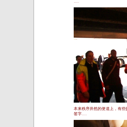
….
本来秩序井然的便道上，有些
签字….