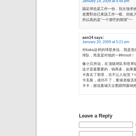
January 19, 2009 at 4:48 pm
踢足球也是工作一份、別太強求
老實對自已來說工作一樣、但收入
所以真的是”一个渺茫的期望”~~
asn14
says:
January 20, 2009 at 5:21 pm
对kaka这样的球星来说，我是
球队，简直是对他的一种insult！
像小贝所说，在顶级球队和世界
这才是最重要的，钱再多，如果
卡真去了那里，岂不让人耻笑？
卡丢脸，成功不了，曼城老板丢
卡卡，据说曼城又企图跟阿森纳
Leave a Reply