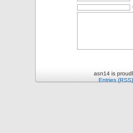
asn14 is proud
Entries (RSS