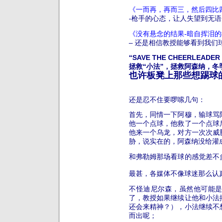
《一而再，再而三，然后四比
-枪手的心态，让人失望到无语
《没有悬念的结果-暗自挥泪
– 还是相信教授能够看到我们
“SAVE THE CHEERLEADER
拯救“小法”，拯救阿森纳，冬
也许板凳上那些想踢球
还是忍不住要啰嗦几句：
首先，同情一下阿穆，输球骂
他一个点球，他救了一个点球
他来一个乌龙，对方一次次威
胁，说实在的，阿森纳没给灌成
和弗勒姆那场看球的感觉差不
最甚，各媒体不像球迷那么认
不怪迪尼尔森，虽然他可能
了，教授如果继续让他和小法
还会来精神？），小法继续不
而出呢；