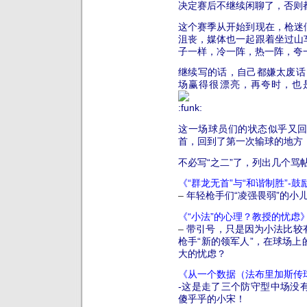
决定赛后不继续闲聊了，否则
这个赛季从开始到现在，枪迷
沮丧，媒体也一起跟着坐过山
子一样，冷一阵，热一阵，夸
继续写的话，自己都嫌太废话，
场赢得很漂亮，再夸时，也
这一场球员们的状态似乎又
首，回到了第一次输球的地方
不必写“之二”了，列出几个骂
《“群龙无首”与“和谐制胜”-鼓
–
年轻枪手们
“凌强畏弱”的小
《
“小法”的心理？教授的忧虑
–
带引号，只是因为小法比较
枪手“新的领军人”，在球场
大的忧虑？
《从一个数据（法布里加斯传
-这是走了三个防守型中场没
傻乎乎的小宋！