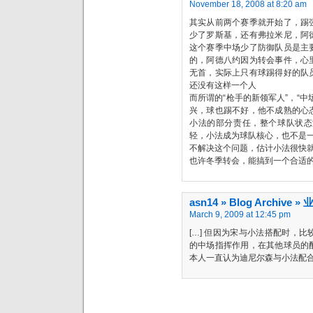
November 18, 2008 at 8:20 am
其实从前两个赛季就开始了，踢
少了罗斯基，还有弗拉米尼，阿
这个赛季中场少了防御队员是主
的，阿德八约因为转会事件，心
无首，实际上只有球踢得好的队
还没有这样一个人
而所谓的“枪手的新领军人”，“
兴，球也踢不好，他不成熟的心
小法的部分责任，整个球队状态
轻，小法成为球队核心，也不是
不解决这个问题，估计小法很快就
也许冬季转会，能搞到一个合适
asn14 » Blog Archi
March 9, 2009 at 12:45 pm
[…] 但因为宋与小法搭配时，
的中场指挥作用，在其他球员的
本人一直认为迪尼尔森与小法配合，