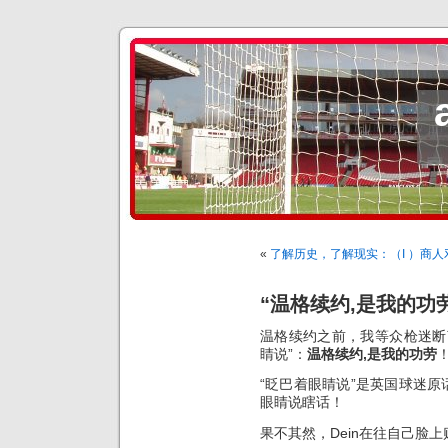
«
了解历史，了解现实：（I ）商
“温格续约,是我的功
温格续约之前，我等众枪迷断
睛说”：
温格续约,是我的功劳
“眨巴着眼睛说”是英国球迷原话
眼睛说瞎话！
果不其然，Dein在往自己脸