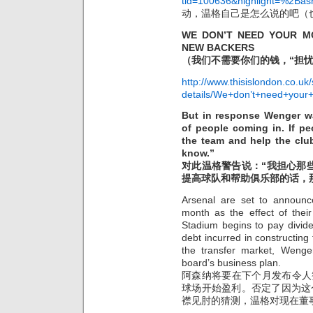
tid=100636&highlight=%2Bas
动，温格自己是怎么说的吧（也请
WE DON’T NEED YOUR M
NEW BACKERS
（我们不需要你们的钱，“担
http://www.thisislondon.co.uk
details/We+don’t+need+your
But in response Wenger wa
of people coming in. If pe
the team and help the club
know.”
对此温格警告说：“我担心那
提高球队和帮助俱乐部的话，
Arsenal are set to announce
month as the effect of thei
Stadium begins to pay divide
debt incurred in constructing
the transfer market, Wenge
board’s business plan.
阿森纳将要在下个月发布令人
球场开始盈利。否定了因为这
襟见肘的猜测，温格对现在董