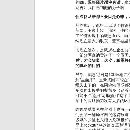
的确，温格经常话中有话
，幽
别再让我们遇到他的孙子啊…
但温格从来都不会口是心非，因为他是a
从昨晚起，论坛上出现了数篇
新闻，不像上次，那次，他的股
了经济困境中的戴恩自己，而且
纳现在最大的股东，董事会里
而现在这次，是戴恩在企图协
一部分阿森纳卖给了一个俄国
后，才会知道，这次，戴恩将
的真正的目的！
当然，戴恩绝对是100%地
到“里面来”，重新找回可能在
经失去了的，在阿森纳俱乐部里
多次伸出援手的费兹曼（参看
可能不合适用“两肋插刀”这
湖中的两肋插刀没有太多的区
昨晚早就看见在官网上也有一
们会第一翻译官网的这篇报道
多媒体的乱七八糟的杂碎掺和
早上rockgun将这篇文章