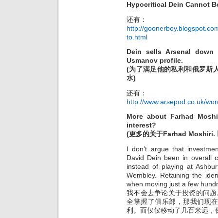
Hypocritical Dein Can
还有：
http://goonerboy.blogspot.co
to.html
Dein sells Arsenal down 
Usmanov profile.
(为了满足他的私利和俄罗斯
水)
还有：
http://www.arsepod.co.uk/wo
More about Farhad Moshiri
interest?
(更多的关于Farhad Mosh
I don’t argue that investme
David Dein been in overall 
instead of playing at Ashb
Wembley. Retaining the iden
when moving just a few hundr
我不会去争论关于投资的问题
全掌握了俱乐部，那我们现
利。而仅仅移动了几百米远，