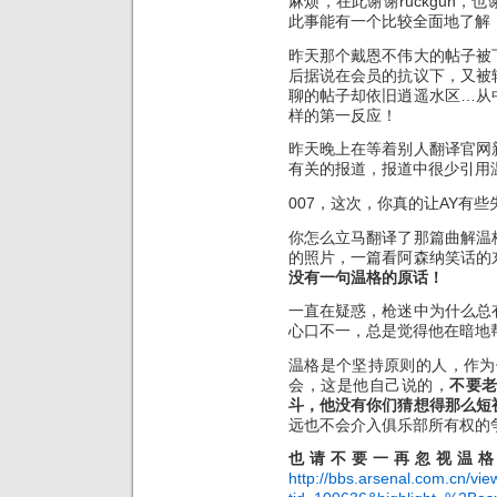
麻烦，在此谢谢ruckgun
此事能有一个比较全面地了解
昨天那个戴恩不伟大的帖子被
后据说在会员的抗议下，又被
聊的帖子却依旧逍遥水区…从
样的第一反应！
昨天晚上在等着别人翻译官网
有关的报道，报道中很少引用温
007，这次，你真的让AY有些
你怎么立马翻译了那篇曲解温
的照片，一篇看阿森纳笑话的
没有一句温格的原话！
一直在疑惑，枪迷中为什么总
心口不一，总是觉得他在暗地
温格是个坚持原则的人，作为
会，这是他自己说的，
不要
斗，他没有你们猜想得那么短
远也不会介入俱乐部所有权的
也请不要一再忽视温
http://bbs.arsenal.com.cn/vi