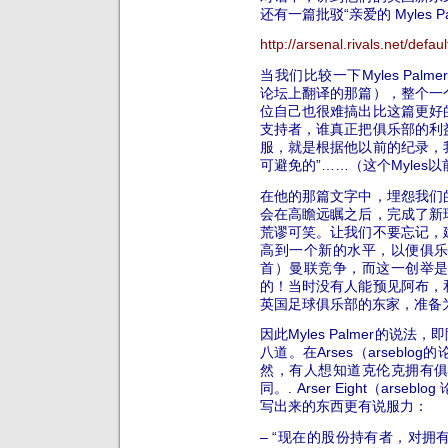
还有一篇批驳“亲爱的 Myles P
http://arsenal.rivals.net/de
当我们比较一下Myles Pa
论坛上翻译的那篇），整个一
位自己也很难搞出比这篇更好
支持者，谁真正把俱乐部的利
服，就是根据他以前的纪录，我
可避免的”……（这个Myle
在他的那篇文字中，埋怨我们
会在高瞻远瞩之后，完成了新
荒谬可笑。让我们不要忘记，
高到一个新的水平，以便俱乐部可
首）曼联竞争，而这一创举
的！当时没有人能预见阿布，
英国足球俱乐部的东家，准备
因此Myles Palmer的说
八道。在Arses（arseb
然，有人想知道克伦克拥有
同。. Arser Eight（ar
写出来的东西更有说服力：
– “现在的股份持有者，对