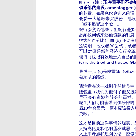
红）- （
注：现存董事们不参
俱乐部的建设- arseblogger
的花费。如果克伦克进来的话
会贷一大笔款来买股份，他
（或不愿冒这个险）。
银行会贷给他钱，但银行是要
必须找到钱来还他贷款的利息
很大的百分比） 而 (b) 还
这说明，他或者(a)丢钱，或
可以对俱乐部的经济实行变革
银行（也很有效地进入自己的
(c) is the tried and trusted Gla
最后一点 (c)是格雷泽（Gl
会采取的路线。
请注意在这一戏剧化的情节中
腰包里（我们为他付了他买股
里不会有奇妙的转会的高潮。
呢？人们可能会看到俱乐部转
后10年会显示，原本应该投
贷款。“
这才是目前这件事情的现实。
支持克伦克和他的盟友戴恩。
入上来考虑和规划的话，应该