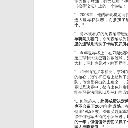
作为枪手球迷，我无法用平
《枪手论坛》上的一个转帖：
“…2006年，他的表现稳定
进入世界杯决赛，
而参加了
个。”
“…将不被看好的阿森纳带进
单骑闯关破门
，令阿森纳成为
里的进球则淘汰了卡纳瓦罗所
“…今年世界杯上…在7场比
第二球和淘汰巴西的致胜球，
大利，亨利也是对卡纳瓦罗等
“…和卡纳瓦罗等相比，亨利
的核心，冠军杯征途上起到了
队，他也是突出的主角之一，
赛以及决赛中，都有出色的发
能夺冠是法国队以及亨利的遗
“…但说起来，
此类成绩决定
也不会留下2004年的遗憾。
创造49场不败、夺取英超冠
得任何冠军头衔的小罗压过，
的一年，但偏偏评委们又换了
国人徒唤奈何…”