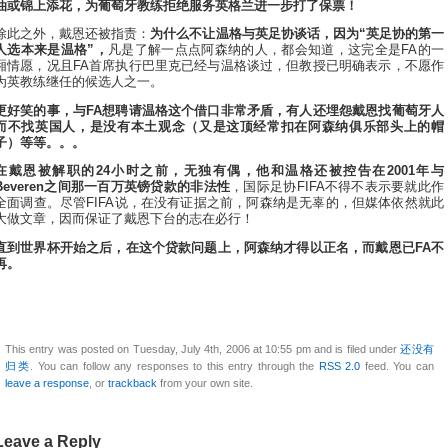
油或锦上添花，为葡萄牙教练拒绝服务英格兰进一步打了保票！
除此之外，戴恩还被指责：
为什么不让温格与英足协谈话，因为“英足协的第一
人选本来是温格”，
凡是了解一点点阿森纳的人，都会知道，这完全是FA的一
厢情愿，况且FA首席执行巴里克已经与温格谈过，但教授已明确表示，不愿作
为英教练继任的候选人之一。
更好笑的事，与FA想聘请温格这个借口非常矛盾，有人还埋怨戴恩找葡萄牙人
而不找英国人，是没有本土观念（又是这顶经常扣在阿森纳俱乐部头上的帽
子）等等。。。
在戴恩被解职的24小时之前，无独有偶，他和温格还被控告在2001年与
Beveren之间那一百万英镑贷款的非法性
，国际足协FIFA不得不表示要就此作
全面调查。尽管FIFA说，在没有证据之前，阿森纳是无辜的，但媒体依然就此
大做文章，因而保证了戴恩下台的志在必行！
直到世界杯开始之后，在这个贷款问题上，阿森纳才得以正名，而戴恩已FA不
再。
This entry was posted on Tuesday, July 4th, 2006 at 10:55 pm and is filed under
还没有
归类
. You can follow any responses to this entry through the
RSS 2.0
feed. You can
leave a response
, or
trackback
from your own site.
Leave a Reply