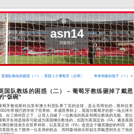
asn14
阿森纳14
«
英国队教练的困惑（一）：英国 1-3 葡萄牙（点球）
夸夸咱家的孩子（一）
»
英国队教练的困惑（二） – 葡萄牙教练砸掉了戴恩
的“饭碗”
葡萄牙教练斯科拉里和澳大利亚队希丁克的业绩，是众所周知的，斯科拉里
2002年带领巴西夺得了世界杯。本届世界杯上，英国与葡萄牙的那一场点球大
战，在三帅对弈之下，让世人目睹了一位教练的风采和两位教练的无能。那位
葡萄牙名帅是很有可能成为英国继任教练的，但因为英国足协（FA）遴选英国
队继任教练发生在世界杯前，以及英足协（FA）改选这个极其微妙的时段，因
而英国失去了拥有一位名帅的机会，而阿森纳俱乐部副主席戴恩则失去了他在