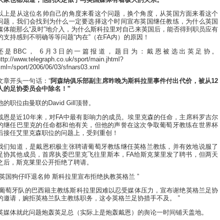
以上是从这位名帅自己的角度来看这个问题，换个角度，从英国方面来看这个
问题，我们会找到为什么一定要选择这个时间宣布英国继任教练，为什么英国
媒体能那么“及时”地介入，为什么斯科拉里对自己来英国后，能否得到职员应有
的支持感到不明确等等问题“内在”（在FA内）的原因！
还是BBC， 6月3日的一篇报道，题目为：戴恩被选出英足协。
ttp://www.telegraph.co.uk/sport/main.jhtml?
xml=/sport/2006/06/03/sfnars03.xml
文章开头一句话：“
阿森纳俱乐部副主席昨晚为斯科拉里事件付出代价，被从12
人的足协委员会中除名！”
他的职位由曼联的David Gill顶替。
戴恩是近10年来，对FA中最有影响力的成员。埃里克森的任命，主席科罗吉尔
的继任巴里克的任命都和他有关，但他的声誉在这次争取葡萄牙教练在世界杯
后接任艾里克森职位的问题上，受到重创！
我们知道，是戴恩积极主张聘请葡萄牙教练继任英格兰教练，并有效地说服了
足协其他成员，首席执委巴里克飞往里斯本，FA给斯克莱里发了聘书，但两天
之后，斯克莱里公开拒绝了聘请。
“英国狗仔吓退名帅 斯科拉里宣布拒绝执教英格兰 ”
“葡萄牙队的巴西籍主教练斯科拉里因难以忍受媒体压力，宣布谢绝英格兰足协
的邀请，婉拒英格兰队主教练职务，这令英格兰足协措手不及。 ”
英媒体就此问题炮轰英足总（实际上是炮轰戴恩）的舆论一时间铺天盖地。