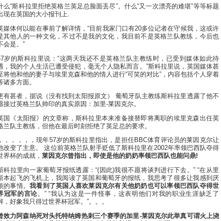
什么“斯科拉里拒绝英格兰英足总脸面丢尽”。什么“又一次漂亮的难堪”等等标题
出现在英国的大小报刊上.
英媒体何以能在事前了解详情，“目前我家门口有20多位记者在守候我，这或许
是其他人的一种文化，不过不是我的文化，我目前不是英格兰队教练，今后也
不会是。”
57岁的斯科拉里说：“这两天我还不是英格兰队主教练时，已受到媒体如此待
遇，我的个人生活已遭受侵犯，毫无个人隐私而言。”斯科拉里说，英国媒体甚
至将他和他的妻子与埃里克森和他的情人进行“可笑的对比”，内容包括个人穿着
等诸多方面。
更有甚者，据说（没有找到太阳报原文） 葡萄牙队主教练斯科拉里透露了他不
愿接过英格兰队帅印的真实原因：加里-莱因克尔。
英国《太阳报》的文章称，斯科拉里本来准备接替即将离职的埃里克森出任英
格兰队主教练，但他在最后时刻拒绝了英足总的要求。
，，，，，，现年57岁的斯科拉里指出，是担任BBC体育评论员的莱因克尔让
他改变了主意。 这位前英格兰队射手贬低了斯科拉里在2002年率领巴西队夺得
世界杯的成就，
莱因克尔曾指出，即使是他的奶奶率领巴西队也能问鼎!
斯科拉里向一家葡萄牙报纸透露：“(因此)我很不愿将谈判进行下去。” “在从里
斯本起飞的飞机上，我阅读了英国和葡萄牙的报纸，我思考了很多让我感到厌
烦的事情。
我看到了英国人喜欢莱因克尔有关他奶奶也可以率领巴西队夺得世
界冠军的言论
。” “我认为这是一件怪事，这表明他们对我的职业生涯缺乏了
解，好象我只得过世界杯冠军。”。。。
曾效力阿森纳死对头托特纳姆热刺三个赛季的加里-莱因克尔此举真可谓火上浇