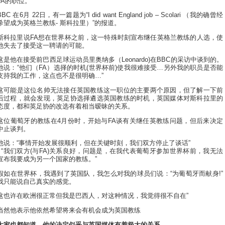
FA的职位。
BBC 在6月 22日，有一篇题为“I did want England job – Scolari （我的确曾经
希望成为英格兰教练- 斯科拉里）”的报道。
斯科拉里说FA想在世界杯之前，这一特殊时刻宣布继任英格兰教练的人选，使
他失去了接受这一聘请的可能。
这是他在接受前巴西足球运动员里奥纳多（Leonardo)在BBC的采访中谈到的。
他说：“他们（FA）选择的时机(世界杯前)使我很难接受…另外我的职员是否能
支持我的工作，这点也不是很明确…”
这可能是这位名帅无法接任英国教练这一职位的主要两个原因，但了解一下前
后过程，就会发现，英足协选择遴选英国教练的时机，英国媒体对斯科拉里的
态度，都和英足协的改选有着相当暧昧的关系。
这位葡萄牙的教练在4月份时，开始与FA谈有关继任英教练问题，但后来决定
中止谈判。
他说：“事情开始发展很顺利，但在关键时刻，我们双方停止了谈话”
. “我们双方(与FA)关系良好，问题是，在我代表葡萄牙参加世界杯前，我无法
宣布我要成为另一个国家的教练。”
假如在世界杯，我遇到了英国队，我怎么对我的球员们说：“为葡萄牙而献身!”
我只能说自己真实的感觉。
这也许在欧洲很正常但我是巴西人，对这种情况，我觉得很不自在”
当然他表示他依然希望将来会有机会成为英国教练
大家也都知道，他的决定似乎与英国媒体有着极大的关系。