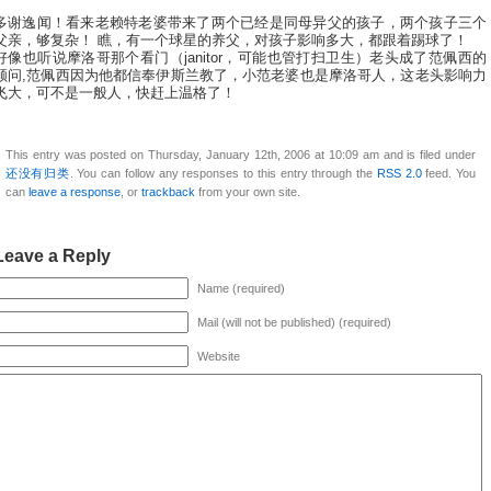
多谢逸闻！看来老赖特老婆带来了两个已经是同母异父的孩子，两个孩子三个
父亲，够复杂！ 瞧，有一个球星的养父，对孩子影响多大，都跟着踢球了！
好像也听说摩洛哥那个看门（janitor，可能也管打扫卫生）老头成了范佩西的
顾问,范佩西因为他都信奉伊斯兰教了，小范老婆也是摩洛哥人，这老头影响力
飞大，可不是一般人，快赶上温格了！
This entry was posted on Thursday, January 12th, 2006 at 10:09 am and is filed under
还没有归类
. You can follow any responses to this entry through the
RSS 2.0
feed. You
can
leave a response
, or
trackback
from your own site.
Leave a Reply
Name (required)
Mail (will not be published) (required)
Website