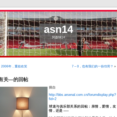
asn14
阿森纳14
«
2006年，重拾欢笑
7 – 0，也有我们的一份功劳？
»
有关—的回帖
摘自
http://bbs.arsenal.com.cn/forumdisplay.php?
fid=2
球迷与俱乐部关系的回帖：亲情，爱情，友
情，还是 —–