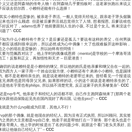
个义父还是阿森纳的传奇人物！在阿森纳几乎要拍板时，这老家伙跑出来说义
子应该去切尔西，小赖特还能有什么选择！
“其实小赖特也蛮惨的, 被亲老子养活, 一般人觉得天经地义, 跟亲老子犟头倔脑
起来也没什么顾虑. 但是被后爹养活就总觉得欠了人情, 想着报恩, 后爹说啥也
不好反对了，adams也养了他前妻跟别人生的小孩, 不过是个女儿, 将来没这个
问题了”-
CCC
不知为什么小赖特有个养父？是后爹还是孤儿？要说有这样的养父，任何男孩
子都应该感到很幸运的，所以必然成为心中偶像！大了也很难躲开这种影响，
总之小的现在是蛮惨的，所以始终有些同情！
又要与范佩西对比了，他上学时的偶像或恩师（mentor)是学校的一个摩洛哥清
洁工！反叛和正义，再加悟性和天才 – 巨星潜质！
“确切的说老赖特是是小赖特的继父, 所以他的姓氏是他亲爹和继父合在一起的,
因为西方人一家子用一个姓会比较方便, 小赖特还有个弟弟小小赖特, 也是踢球
的, 都不是老赖特亲生的, 就是说老赖特的老婆带过来的, 曾经看见一个报道说
这兄弟两也是同母异父兄弟, 如果那样的话, 小的这个就该是老赖特亲生的了,
但是他名字里也有philips, 所以搞不清楚究竟, 反正这家子的关系够复杂”-
CCC
“还是rvp牛气, 他亲老子和经纪人的话都不听, 自己作主跑阿森纳来了(那两个老
家伙跟他说保险起见先在国内混好了再出国, 让他去psv)“-
– CCC
这就是为什么rvp能成为巨星，其他人不行！
“rvp的那个偶像, 就是他现在的经纪人, 因为没有正式执照, 所以叫顾问, 其实签
约之类的大主意都是rvp自己拿, 他老子就是帮他打点一下财务. 那个老头也是个
摩洛哥裔人, 他上学的时候是出了名的问题少年, 就跟这个看门老头关系好, 后
来就让他做自己经纪人了” –
CCC