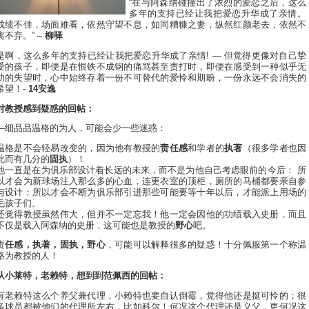
“在与阿森纳碰撞出了浓烈的爱恋之后，这么
多年的支持已经让我把爱恋升华成了亲情。
成绩不佳，场面难看，依然守望不息，如同糟糠之妻，纵然红颜老去，依然不
离不弃。” –
柳驿
是啊，这么多年的支持已经让我把爱恋升华成了亲情! — 但觉得更像对自己挚
爱的孩子，即便是在恨铁不成钢的痛骂甚至责打时，即便在感受到一种似乎无
助的失望时，心中始终存着一份不可替代的爱怜和期盼，一份永远不会消失的
希望！-
14安逸
对教授感到疑惑的回帖：
—细品品温格的为人，可能会少一些迷惑：
温格是不会轻易改变的，因为他有教授的
责任感
和学者的
执著
（很多学者也因
此而有几分的
固执
）！
他一直是在为俱乐部设计着长远的未来，而不是为他自己考虑眼前的今后： 所
以才会为新球场注入那么多的心血，连更衣室的顶柜，厕所的马桶都要亲自参
与设计；所以才会不断为俱乐部引进那些可能要等十年以后，才能派上用场的
毛孩子们。
还觉得教授虽然伟大，但并不一定忘我！他一定会因他的功绩载入史册，而且
不仅是载入阿森纳的史册，这可能也是教授的
野心
吧。
责
任感，执著，固执，野心
，可能可以解释很多的疑惑！十分佩服第一个称温
格为教授的人！
从小莱特，老赖特，想到到范佩西的回帖：
有老赖特这么个养父兼代理，小赖特也要自认倒霉，觉得他还是挺可怜的；很
多球员都被他们的代理所左右，比如科尔！何况这个代理还是义父，更何况这