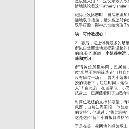
足以催人泪下，这父亲般的欣
情地谈论着这“Fatherly smile”!
记得上次比赛时，当法布里加
恼地双手捂脸，镜头也是转向
双手捂脸，那神态也如为孩子
唉，可怜教授心！
2．赛后，坛上谈得最多的是
所以自然而然地就提到温格的
的伯乐-巴斯滕，
小范很幸运
睐和赏识！
所谓英雄所见略同，巴斯滕
位“米兰王朝的缔造者”（摘
没有输过一场），曾为小范来
授的调教下，短短时间，这位
人”！自此后，在国家队，小
范身上，巴斯藤看到了自己年
对两位教练的支持和期望，有
佩西，自然知恩图报，他曾发
的支持“，他说过：”我欠温格
这是这位“荷兰小将报答温格的
于是在英，荷两地的绿茵场上