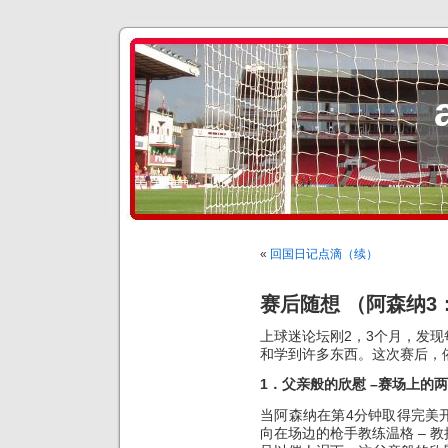
«
回国日记点滴（续）
赛后随想 （阿森纳3
上球迷论坛刚2，3个月，发
和学到许多东西。这次赛后，
1．父亲般的欣慰 –赛场上的
当阿森纳在第4分钟取得完美
向在场边的枪手教练温格 – 