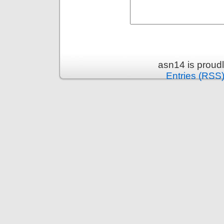
asn14 is proud
Entries (RSS