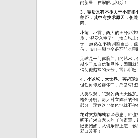
的新星，在耀眼地闪烁！
3．
赛后又有不少关于小雷和
差距，其中有技术原因，但
同。
小范，小雷，两人的天分都决
质，“登堂入室了” （摘自坛
子，虽然在不断调整自己，
信，临们一脚也变得不那么果
足球是一门体脑并用的艺术，
斯少了点自信和灵性，因而就
信凭他超常的天分，雷耶斯赶
4．
小论坛，大世界。英超球迷
但任何球迷群体中，总是有很
人类乐观，悲观的两大天性
加
格外分明。两大对立阵营的争
部分，球迷这个整体也就不存
绝对支持阵线
有些愚忠，胜也
听不得对自家人的任何责骂，
败更抱怨，从俱乐部上层，教
骂口常开！