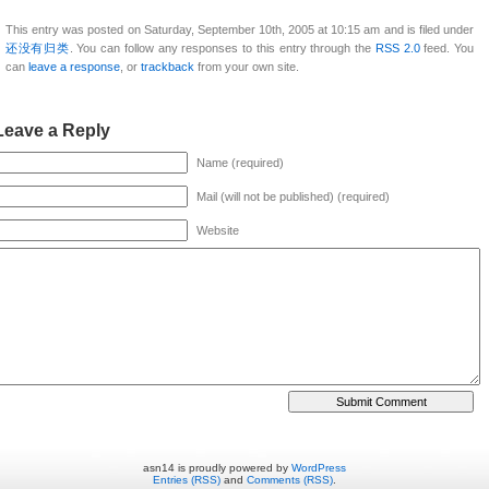
This entry was posted on Saturday, September 10th, 2005 at 10:15 am and is filed under
还没有归类
. You can follow any responses to this entry through the
RSS 2.0
feed. You
can
leave a response
, or
trackback
from your own site.
Leave a Reply
Name (required)
Mail (will not be published) (required)
Website
asn14 is proudly powered by
WordPress
Entries (RSS)
and
Comments (RSS)
.