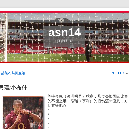
asn14
阿森纳14
«
赫莱布与阿森纳
9．11！
»
昂瑞/小布什
等待今晚（澳洲明早）球赛，几位参加国际比赛
的不能上场，昂瑞（亨利）的旧伤还未痊愈，对
此有些担心。
*
*
*
*
*