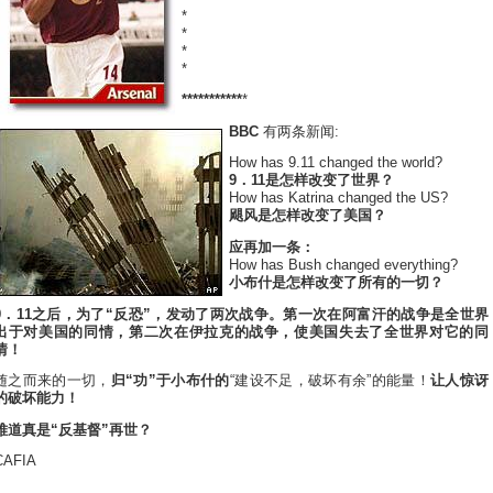
*
*
*
*
*
*
*
*
*
*
*
*
*
*
*
*
BBC
有两条新闻:
How has 9.11 changed the world?
9．11是怎样改变了世界？
How has Katrina changed the US?
飓风是怎样改变了美国？
应再加一条：
How has Bush changed everything?
小布什是怎样改变了所有的一切？
9．11之后，为了“反恐”，发动了两次战争。第一次在阿富汗的战争是全世界
出于对美国的同情，第二次在伊拉克的战争，使美国失去了全世界对它的同
情！
随之而来的一切，
归“功”于小布什的
“建设不足，破坏有余”的能量！
让人惊讶
的破坏能力！
难道真是“反基督”再世？
CAFIA